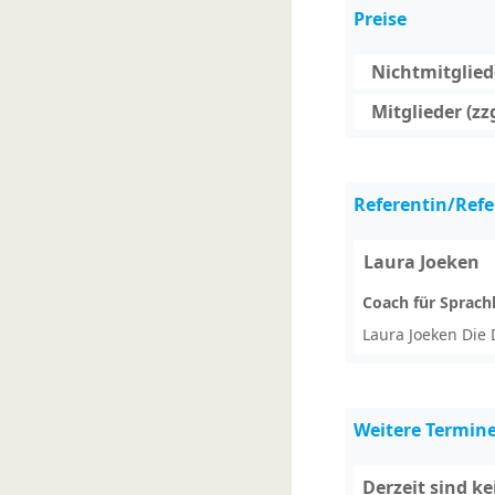
Preise
Nichtmitgliede
Mitglieder (zz
Referentin/Refe
Laura Joeken
Coach für Sprac
Laura Joeken Die
Weitere Termin
Derzeit sind k