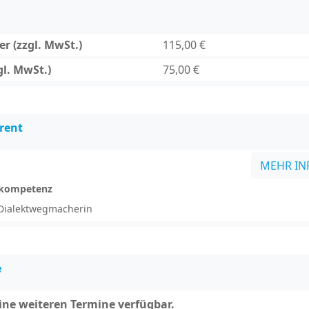
r (zzgl. MwSt.)
115,00 €
gl. MwSt.)
75,00 €
rent
MEHR IN
hkompetenz
 Dialektwegmacherin
e
eine weiteren Termine verfügbar.