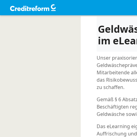
Geldwä
im eLea
Unser praxisorie
Geldwäschepräven
Mitarbeitende all
das Risikobewuss
zu schaffen.
Gemäß § 6 Absatz
Beschäftigten re
Geldwäsche sowi
Das eLearning ei
Auffrischung und