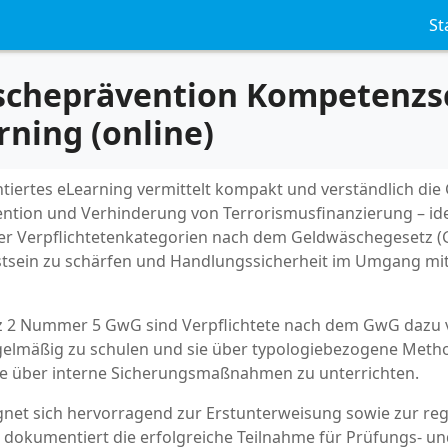
St
scheprävention Kompetenzs
rning (online)
ntiertes eLearning vermittelt kompakt und verständlich di
tion und Verhinderung von Terrorismusfinanzierung – ide
er Verpflichtetenkategorien nach dem Geldwäschegesetz (Gw
tsein zu schärfen und Handlungssicherheit im Umgang mit
 2 Nummer 5 GwG sind Verpflichtete nach dem GwG dazu ve
gelmäßig zu schulen und sie über typologiebezogene Meth
e über interne Sicherungsmaßnahmen zu unterrichten.
gnet sich hervorragend zur Erstunterweisung sowie zur r
 dokumentiert die erfolgreiche Teilnahme für Prüfungs- u