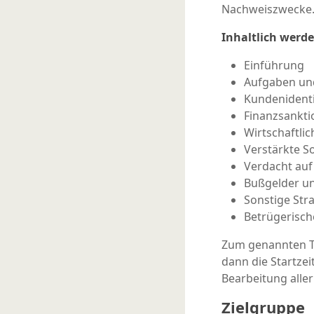
Nachweiszwecke
Inhaltlich werd
Einführung
Aufgaben und
Kundenidenti
Finanzsankt
Wirtschaftlic
Verstärkte So
Verdacht au
Bußgelder un
Sonstige Str
Betrügerisc
Zum genannten T
dann die Startzei
Bearbeitung aller
Zielgruppe