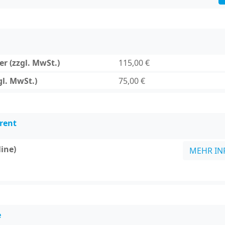
r (zzgl. MwSt.)
115,00 €
gl. MwSt.)
75,00 €
rent
line)
MEHR IN
e