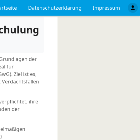
artseite
Datenschutzerklärung
Impressum
chulung
e Grundlagen der
al für
G). Ziel ist es,
 Verdachtsfällen
rpflichtet, ihre
oden der
egelmäßigen
nd