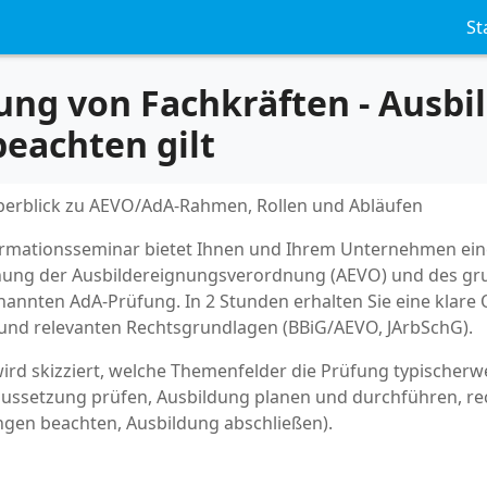
St
ng von Fachkräften - Ausbi
beachten gilt
berblick zu AEVO/AdA-Rahmen, Rollen und Abläufen
ormationsseminar bietet Ihnen und Ihrem Unternehmen ei
nung der Ausbildereignungsverordnung (AEVO) und des gr
nannten AdA-Prüfung. In 2 Stunden erhalten Sie eine klare 
n und relevanten Rechtsgrundlagen (BBiG/AEVO, JArbSchG).
ird skizziert, welche Themenfelder die Prüfung typischerw
ussetzung prüfen, Ausbildung planen und durchführen, rec
en beachten, Ausbildung abschließen).