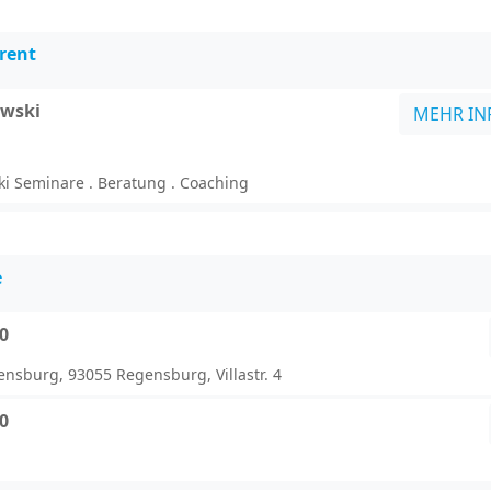
rent
owski
MEHR IN
i Seminare . Beratung . Coaching
e
00
nsburg, 93055 Regensburg, Villastr. 4
00