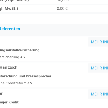
gl. MwSt.)
0,00 €
Referenten
MEHR IN
rungsausfallversicherung
ersicherung AG
 Hantzsch
MEHR IN
tsforschung und Pressesprecher
ne Creditreform e.V.
er
MEHR IN
ager Kredit