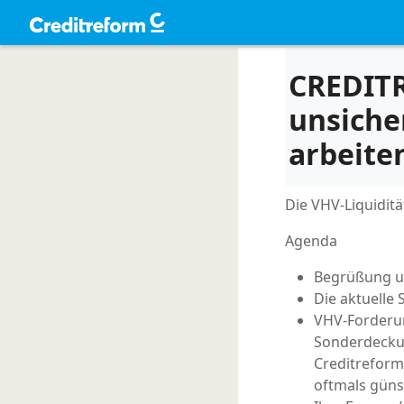
CREDITR
unsiche
arbeite
Die VHV-Liquidit
Agenda
Begrüßung un
Die aktuelle 
VHV-Forderun
Sonderdeckun
Creditreform
oftmals güns