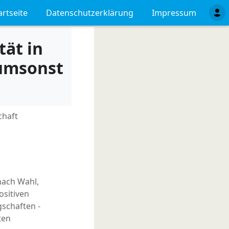
artseite
Datenschutzerklärung
Impressum
ät in
 umsonst
chaft
nach Wahl,
ositiven
schaften -
ten