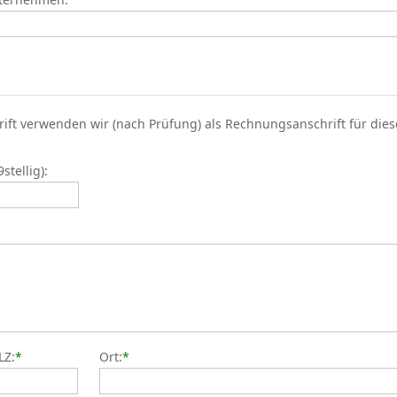
rift verwenden wir (nach Prüfung) als Rechnungsanschrift für die
tellig):
LZ:
*
Ort:
*