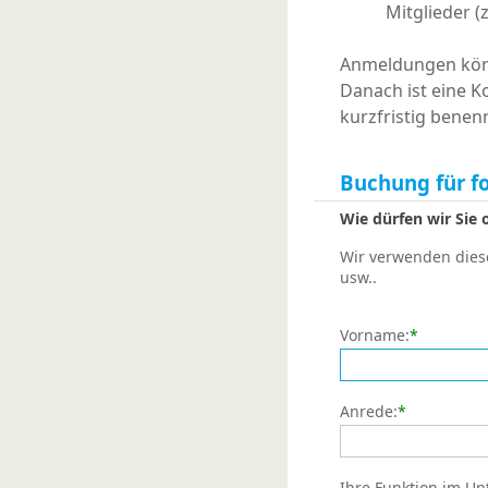
Mitglieder (
Anmeldungen könn
Danach ist eine K
kurzfristig benen
Buchung für f
Wie dürfen wir Sie
Wir verwenden diese
usw..
Vorname:
*
Anrede:
*
Ihre Funktion im U