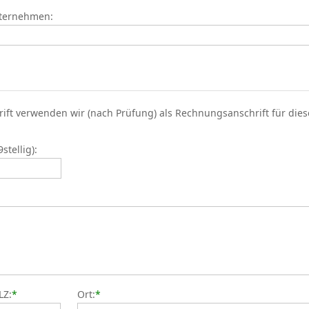
nternehmen:
rift verwenden wir (nach Prüfung) als Rechnungsanschrift für die
tellig):
LZ:
*
Ort:
*