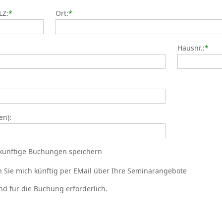
LZ:
*
Ort:
*
Hausnr.:
*
en):
künftige Buchungen speichern
en Sie mich künftig per EMail über Ihre Seminarangebote
nd für die Buchung erforderlich.