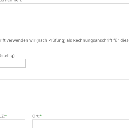
rift verwenden wir (nach Prüfung) als Rechnungsanschrift für die
tellig):
LZ:
*
Ort:
*