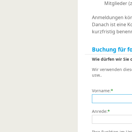
Mitglieder (
Anmeldungen könn
Danach ist eine K
kurzfristig benen
Buchung für f
Wie dürfen wir Sie
Wir verwenden diese
usw..
Vorname:
*
Anrede:
*
Ihre Funktion im U